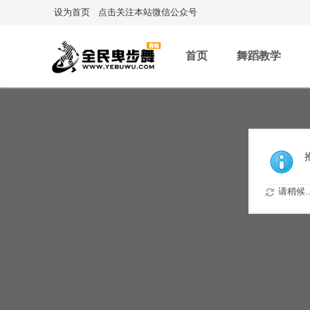
设为首页
点击关注本站微信公众号
首页
舞蹈教学
请稍候..