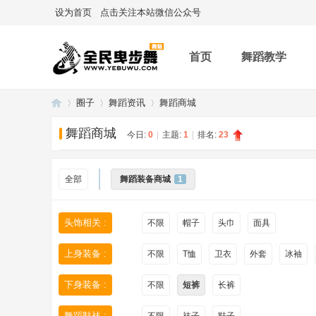
设为首页
点击关注本站微信公众号
首页
舞蹈教学
圈子
舞蹈资讯
舞蹈商城
舞蹈商城
今日:
0
|
主题:
1
|
排名:
23
舞
»
›
›
全部
舞蹈装备商城
1
头饰相关 :
不限
帽子
头巾
面具
上身装备 :
不限
T恤
卫衣
外套
冰袖
下身装备 :
不限
短裤
长裤
魁
舞蹈鞋袜 :