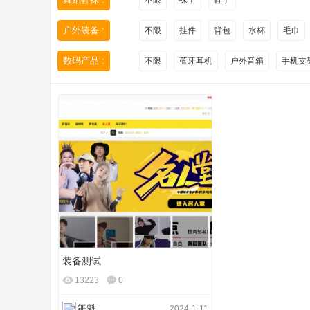
不限
袜子
鞋子
户外装备 :
不限
挂件
背包
水杯
毛巾
数码产品 :
不限
蓝牙耳机
户外音箱
手机支
全
装备测试
民
13223
0
舞魁
2024-1-11